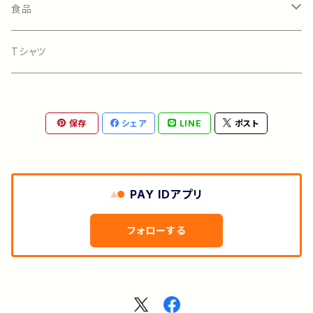
ガーデニング
食品
マスキングテープ
スパイス
Tシャツ
キッチン
オーガニックドリンク
保存
シェア
LINE
ポスト
カード
PAY IDアプリ
フォローする